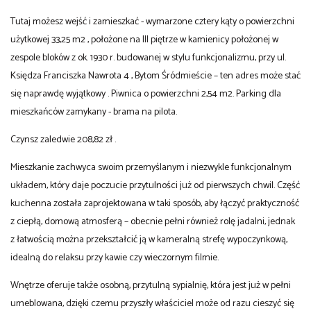
Tutaj możesz wejść i zamieszkać - wymarzone cztery kąty o powierzchni
użytkowej 33,25 m2 , położone na III piętrze w kamienicy położonej w
zespole bloków z ok. 1930 r. budowanej w stylu funkcjonalizmu, przy ul.
Księdza Franciszka Nawrota 4 , Bytom Śródmieście – ten adres może stać
się naprawdę wyjątkowy . Piwnica o powierzchni 2,54 m2. Parking dla
mieszkańców zamykany - brama na pilota.
Czynsz zaledwie 208,82 zł .
Mieszkanie zachwyca swoim przemyślanym i niezwykle funkcjonalnym
układem, który daje poczucie przytulności już od pierwszych chwil. Część
kuchenna została zaprojektowana w taki sposób, aby łączyć praktyczność
z ciepłą, domową atmosferą – obecnie pełni również rolę jadalni, jednak
z łatwością można przekształcić ją w kameralną strefę wypoczynkową,
idealną do relaksu przy kawie czy wieczornym filmie.
Wnętrze oferuje także osobną, przytulną sypialnię, która jest już w pełni
umeblowana, dzięki czemu przyszły właściciel może od razu cieszyć się