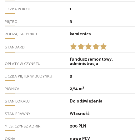
1
LICZBA POKOI
3
PIĘTRO
kamienica
RODZAJ BUDYNKU
STANDARD
fundusz remontowy,
administracja
OPŁATY W CZYNSZU
3
LICZBA PIĘTER W BUDYNKU
2,54 m²
PIWNICA
Do odświeżenia
STAN LOKALU
Własność
STAN PRAWNY
208 PLN
MIES. CZYNSZ ADMIN.
nowe PCV
OKNA