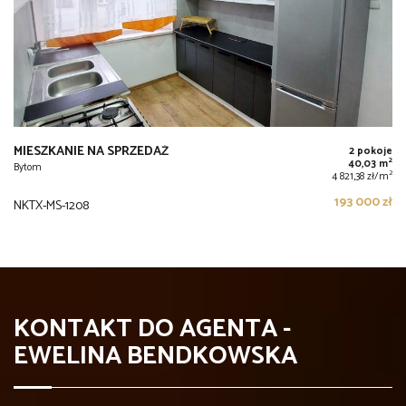
MIESZKANIE NA SPRZEDAŻ
2 pokoje
2
40,03 m
Bytom
2
4 821,38 zł/m
193 000 zł
NKTX-MS-1208
KONTAKT DO AGENTA -
EWELINA BENDKOWSKA