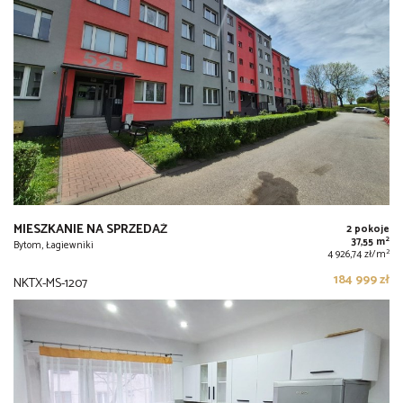
MIESZKANIE NA SPRZEDAŻ
2 pokoje
2
37,55 m
Bytom, Łagiewniki
2
4 926,74 zł/m
184 999 zł
NKTX-MS-1207