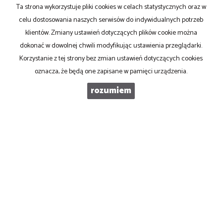
Ta strona wykorzystuje pliki cookies w celach statystycznych oraz w
Administratorem danych jest Centrum Nieruchomości Prestige. Mam prawo
dostępu do swoich danych i ich poprawiania. Podanie danych jest dobrowolne.
celu dostosowania naszych serwisów do indywidualnych potrzeb
Dane zbierane są w celu marketingowym oraz w celu realizowania i
klientów. Zmiany ustawień dotyczących plików cookie można
wykonania zawartej umowy lub do podjęcia działań na Twoje żądanie przed
dokonać w dowolnej chwili modyfikując ustawienia przeglądarki.
zawarciem umowy.
Korzystanie z tej strony bez zmian ustawień dotyczących cookies
oznacza, że będą one zapisane w pamięci urządzenia.
rozumiem
Centrum Nieruchomości Prestige
tel. 515-984-144
mail: biuro@cnp.net.pl
Mieszkania
na wynajem
Domy
na wynajem
Działki
na wynajem