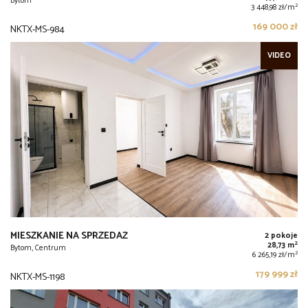
Bytom
2
3 448,98 zł/m
169 000 zł
NKTX-MS-984
VIDEO
MIESZKANIE NA SPRZEDAŻ
2 pokoje
2
28,73 m
Bytom, Centrum
2
6 265,19 zł/m
179 999 zł
NKTX-MS-1198