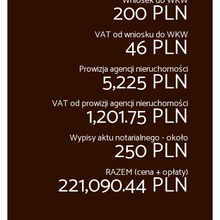
Wniosek do WKW
200 PLN
VAT od wniosku do WKW
46 PLN
Prowizja agencji nieruchomości
5,225 PLN
VAT od prowizji agencji nieruchomości
1,201.75 PLN
Wypisy aktu notarialnego - około
250 PLN
RAZEM (cena + opłaty)
221,090.44 PLN