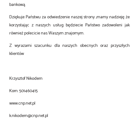
bankową.
Dziękuje Państwu za odwiedzenie naszej strony ,mamy nadzieję że
korzystając z naszych usług będziecie Państwo zadowoleni jak
również polecicie nas Waszym znajomym.
Z wyrazami szacunku dla naszych obecnych oraz przyszłych
klientów
Krzysztof Nikodem
Kom. 501460415
www.cnp.net.pl
k.nikodem@cnp.net.pl