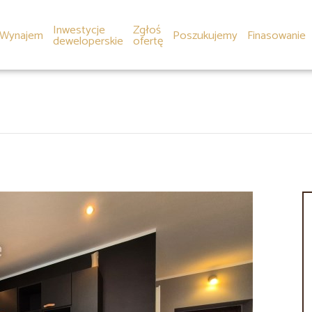
Inwestycje
Zgłoś
Wynajem
Poszukujemy
Finasowanie
deweloperskie
ofertę