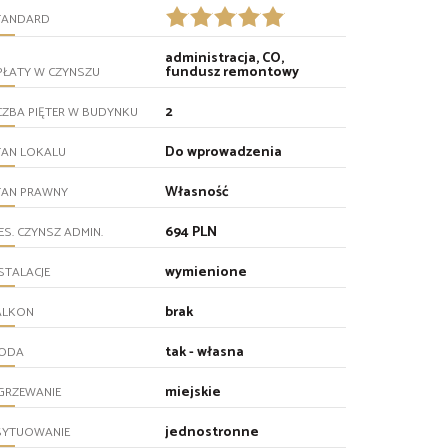
TANDARD
administracja, CO,
fundusz remontowy
PŁATY W CZYNSZU
2
CZBA PIĘTER W BUDYNKU
Do wprowadzenia
TAN LOKALU
Własność
TAN PRAWNY
694 PLN
ES. CZYNSZ ADMIN.
wymienione
STALACJE
brak
ALKON
tak - własna
ODA
miejskie
GRZEWANIE
jednostronne
SYTUOWANIE