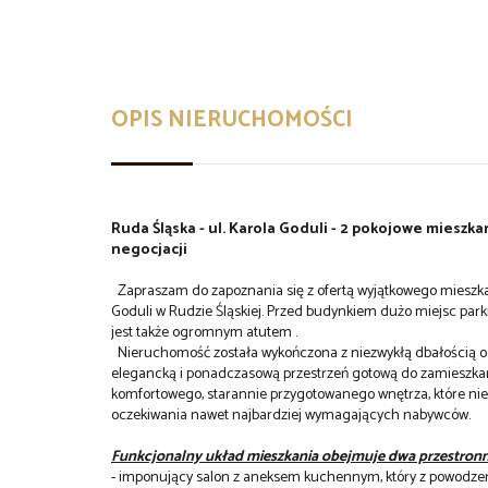
OPIS NIERUCHOMOŚCI
Ruda Śląska - ul. Karola Goduli - 2 pokojowe mieszk
negocjacji
Zapraszam do zapoznania się z ofertą wyjątkowego mieszkan
Goduli w Rudzie Śląskiej. Przed budynkiem dużo miejsc park
jest także ogromnym atutem .
Nieruchomość została wykończona z niezwykłą dbałością o d
elegancką i ponadczasową przestrzeń gotową do zamieszkan
komfortowego, starannie przygotowanego wnętrza, które n
oczekiwania nawet najbardziej wymagających nabywców.
Funkcjonalny układ mieszkania obejmuje dwa przestronn
- imponujący salon z aneksem kuchennym, który z powodzen