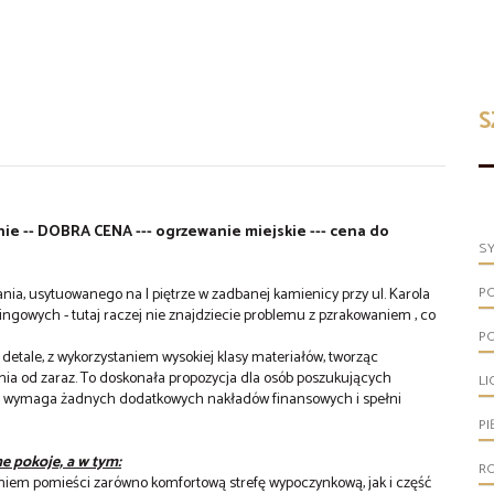
S
anie -- DOBRA CENA --- ogrzewanie miejskie --- cena do
S
P
ia, usytuowanego na I piętrze w zadbanej kamienicy przy ul. Karola
ingowych - tutaj raczej nie znajdziecie problemu z pzrakowaniem , co
P
etale, z wykorzystaniem wysokiej klasy materiałów, tworząc
ia od zaraz. To doskonała propozycja dla osób poszukujących
LI
ie wymaga żadnych dodatkowych nakładów finansowych i spełni
PI
e pokoje, a w tym:
R
iem pomieści zarówno komfortową strefę wypoczynkową, jak i część