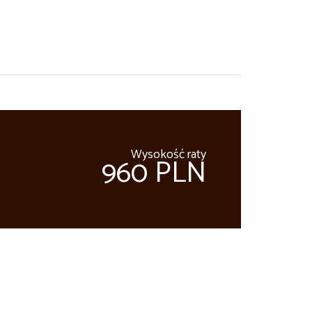
Wysokość raty
960 PLN