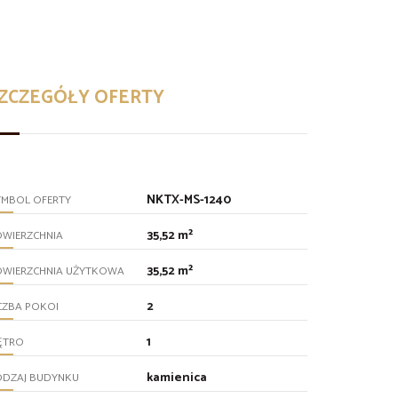
ZCZEGÓŁY OFERTY
NKTX-MS-1240
YMBOL OFERTY
35,52 m²
OWIERZCHNIA
35,52 m²
OWIERZCHNIA UŻYTKOWA
2
CZBA POKOI
1
ĘTRO
kamienica
ODZAJ BUDYNKU