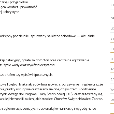
ziną i przyjaciółmi
S
jąca komfort i prywatność
j kolorystyce
O
LI
odrębny podzielnik usytuowany na klatce schodowej --- aktualnie
S
S
MI
eksploatacyjny , opłatę za domofon oraz centralne ogrzewanie
ć zużycie wody oraz wywóz nieczystości .
IN
ek zadłużeń czy wpisów hipotecznych.
B
towe I piętro , brak nakładów finansowych , ogrzewanie miejskie oraz że
zkola, punkty usługowe oraz tereny zielone, dzięki czemu codzienne
W
t szybki dostęp do Drogowej Trasy Średnicowej (DTŚ) oraz autostrady A4,
iej Metropolii, takich jak Katowice, Chorzów, Świętochłowice, Zabrze,
O
ach aglomeracji, ceniących doskonałą komunikację i wygodę na co
U