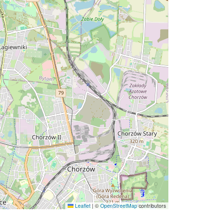
Leaflet
|
©
OpenStreetMap
contributors