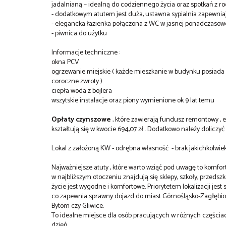
jadalnianą – idealną do codziennego życia oraz spotkań z rod
- dodatkowym atutem jest duża, ustawna sypialnia zapewnia
- elegancka łazienka połączona z WC w jasnej ponadczasowe
- piwnica do użytku
Informacje techniczne :
okna PCV
ogrzewanie miejskie ( każde mieszkanie w budynku posiada 
coroczne zwroty )
ciepła woda z bojlera
wszytskie instalacje oraz piony wymienione ok 9 lat temu
Opłaty czynszowe
, które zawierają fundusz remontowy , 
kształtują się w kwocie 694,07 zł . Dodatkowo należy doliczy
Lokal z założoną KW - odrębna własność - brak jakichkolwi
Najważniejsze atuty , które warto wziąć pod uwagę to komfor
w najbliższym otoczeniu znajdują się sklepy, szkoły, przeds
życie jest wygodne i komfortowe. Priorytetem lokalizacji jes
co zapewnia sprawny dojazd do miast Górnośląsko-Zagłębiowsk
Bytom czy Gliwice.
To idealne miejsce dla osób pracujących w różnych części
dzień.