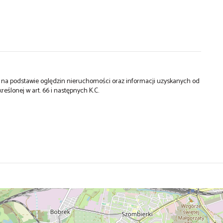
st na podstawie oględzin nieruchomości oraz informacji uzyskanych od
kreślonej w art. 66 i następnych K.C.