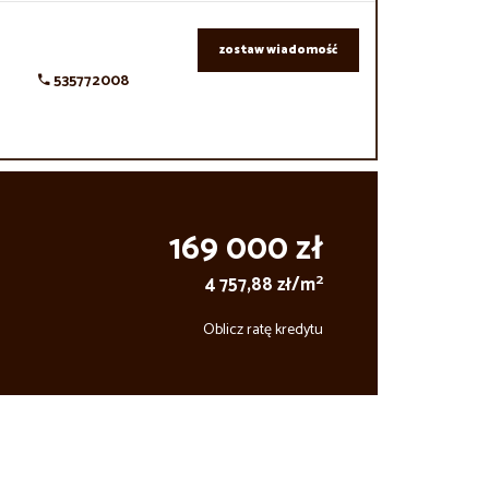
zostaw wiadomość
535772008
169 000 zł
2
4 757,88 zł/m
Oblicz ratę kredytu