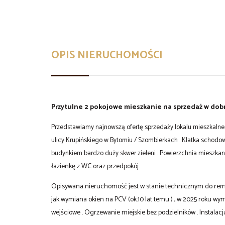
OPIS NIERUCHOMOŚCI
Przytulne 2 pokojowe mieszkanie na sprzedaż w dobrej
Przedstawiamy najnowszą ofertę sprzedaży lokalu mieszkalneg
ulicy Krupińskiego w Bytomiu / Szombierkach . Klatka schodow
budynkiem bardzo duży skwer zieleni . Powierzchnia mieszkan
łazienkę z WC oraz przedpokój.
Opisywana nieruchomość jest w stanie technicznym do remo
jak wymiana okien na PCV (ok.10 lat temu ) , w 2025 roku wy
wejściowe . Ogrzewanie miejskie bez podzielników . Instalacja