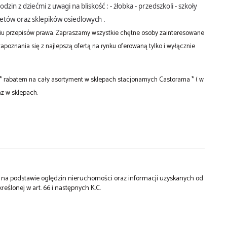
n z dziećmi z uwagi na bliskość : - żłobka - przedszkoli - szkoły
ketów oraz sklepików osiedlowych .
niu przepisów prawa. Zapraszamy wszystkie chętne osoby zainteresowane
oznania się z najlepszą ofertą na rynku oferowaną tylko i wyłącznie
abatem na cały asortyment w sklepach stacjonarnych Castorama * ( w
z w sklepach.
st na podstawie oględzin nieruchomości oraz informacji uzyskanych od
kreślonej w art. 66 i następnych K.C.