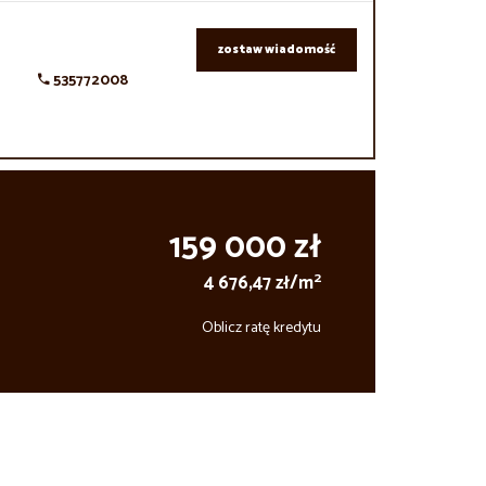
zostaw wiadomość
535772008
159 000 zł
2
4 676,47 zł/m
Oblicz ratę kredytu