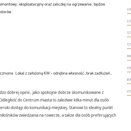
emontowy , eksploatacyjny oraz zaliczkę na ogrzewanie , będzie
O
storów .
LI
S
S
MI
O
ecznione .
Lokal z założoną KW – odrębna własność , brak zadłużeń ,
B
U
rdzo dobrej opinii , jako spokojne dobrze skomunikowane z
 Odległość do Centrum miasta to zaledwie kilka minut dla osób
roki dostęp do komunikacji miejskiej. Stanowi to idealny punkt
iłośników zwiedzania na rowerze, a także dla osób preferujących