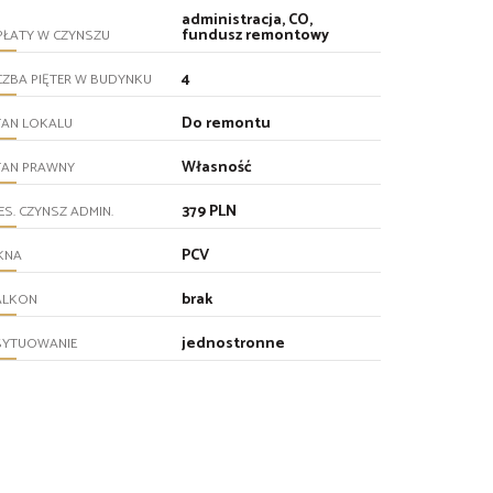
administracja, CO,
fundusz remontowy
PŁATY W CZYNSZU
4
CZBA PIĘTER W BUDYNKU
Do remontu
TAN LOKALU
Własność
TAN PRAWNY
379 PLN
ES. CZYNSZ ADMIN.
PCV
KNA
brak
ALKON
jednostronne
SYTUOWANIE