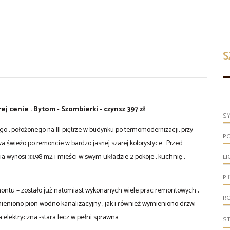
S
 cenie . Bytom - Szombierki - czynsz 397 zł
S
o , położonego na III piętrze w budynku po termomodernizacji, przy
P
a świeżo po remoncie w bardzo jasnej szarej kolorystyce . Przed
ia wynosi 33,98 m2
i mieści w swym układzie 2 pokoje , kuchnię ,
LI
PI
ntu – zostało już natomiast wykonanych wiele prac remontowych ,
R
mieniono pion wodno kanalizacyjny , jak i również wymieniono drzwi
 elektryczna -stara lecz w pełni sprawna .
S