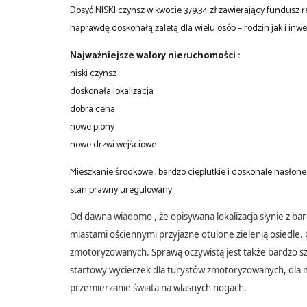
Dosyć NISKI czynsz w kwocie 379,34 zł zawierający fundusz r
naprawdę doskonałą zaletą dla wielu osób – rodzin jak i inwe
Najważniejsze walory nieruchomości :
niski czynsz
doskonała lokalizacja
dobra cena
nowe piony
nowe drzwi wejściowe
Mieszkanie środkowe , bardzo cieplutkie i doskonale nasłon
stan prawny uregulowany .
Od dawna wiadomo , że opisywana lokalizacja słynie z ba
miastami ościennymi przyjazne otulone zielenią osiedle.
zmotoryzowanych. Sprawą oczywistą jest także bardzo sze
startowy wycieczek dla turystów zmotoryzowanych, dla m
przemierzanie świata na własnych nogach.