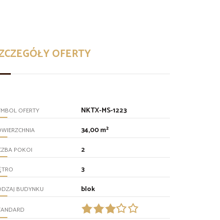
ZCZEGÓŁY OFERTY
NKTX-MS-1223
YMBOL OFERTY
34,00 m²
OWIERZCHNIA
2
CZBA POKOI
3
ĘTRO
blok
ODZAJ BUDYNKU
TANDARD