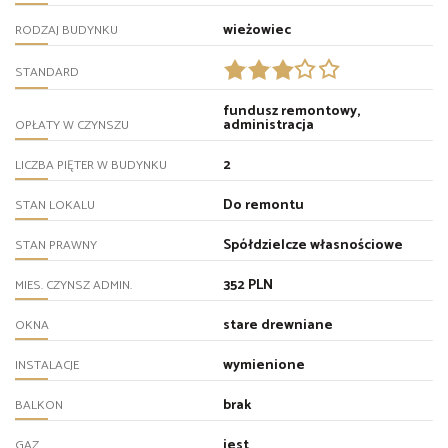
wieżowiec
RODZAJ BUDYNKU
STANDARD
fundusz remontowy,
administracja
OPŁATY W CZYNSZU
2
LICZBA PIĘTER W BUDYNKU
Do remontu
STAN LOKALU
Spółdzielcze własnościowe
STAN PRAWNY
352 PLN
MIES. CZYNSZ ADMIN.
stare drewniane
OKNA
wymienione
INSTALACJE
brak
BALKON
jest
GAZ