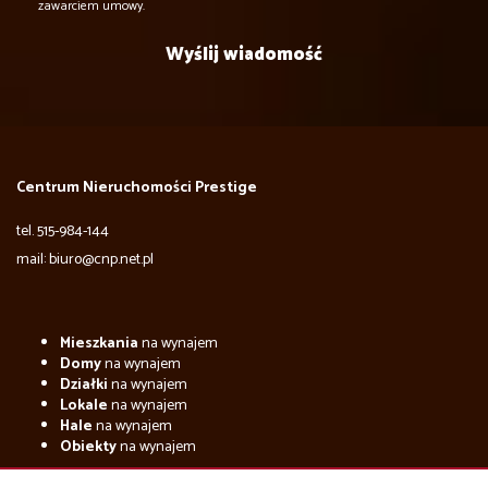
zawarciem umowy.
Centrum Nieruchomości Prestige
tel. 515-984-144
mail: biuro@cnp.net.pl
Mieszkania
na wynajem
Domy
na wynajem
Działki
na wynajem
Lokale
na wynajem
Hale
na wynajem
Obiekty
na wynajem
Mieszkania
na sprzedaż