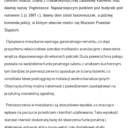
centrum miasta, znana z charakterystycznej zabudowy kamienic oraz
dawnej nazwy
Vogtstrasse
. Najważniejszym punktem jest budynek pod
numerem 1 (z 1897 r.), dawny dom sióstr boromeuszek, a później
komenda policji, w którym obecnie mieści się
Muzeum Powstań
Śląskich
.
Opisywane mieszkanie wymaga generalnego remontu, co daje
przyszłemu właścicielowi szerokie możliwości aranżacyjne i stworzenie
wnętrza dopasowanego do własnych potrzeb. Duża powierzchnia pokoju
pozwala na wydzielenie funkcjonalnego salonu z aneksem kuchennym,
tym bardziej że pomieszczenie to sąsiaduje ze ścianą łazienki, co
umożliwia łatwe podciągnięcie instalacji wodno-kanalizacyjnych.
Obecną kuchnię można natomiast z powodzeniem zaadaptować na
przytulną, niezależną sypialnię.
Pomieszczenia w mieszkaniu są stosunkowo wysokie, co znacząco
wpływa na poczucie przestrzeni i komfort użytkowania. Taka wysokość
stanowi również doskonałą bazę do stworzenia funkcjonalnej i
efektownej antresoli, która może pełnić rolę dodatkowej strefy