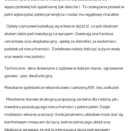
wypoczynkowej lub sypialnianej (jak obecnie ) . To rozwiązanie pozwali w
pełni wykorzystać potencjał wnętrza i nadać mu wyjątkowy charakter.
Opłaty czynszowe kształtują się w kwocie 352,51 zł , co jest idealnym
atutem także pod inwestycję na wynajem. Zawierają one fundusz
remontowy oraz eksploatacyjny , opłatę za domofon, za wodomierz ,
podatek od nieruchomości . Dodatkowo należy doliczyć zużycie wody
oraz wywóz nieczystości .
Technicznie : okna drewniane 2 szybowe w dobrym stanie , ogrzewanie
gazowe – piec dwufunkcyjny .
Mieszkanie spółdzielcze własnościowe z założoną KW , bez zadłużeń .
Mieszkanie stanowi atrakcyjną propozycję zarówno dla rodziny, jak i
inwestora poszukującego nieruchomości z potencjałem. Dzięki
możliwości własnej aranżacji i funkcjonalnemu układowi może stać się
komfortowym miejscem do życia. Jednocześnie jego układ oraz
lokalizacja sprawiają, że jest to interesująca opcja pod wynajem,