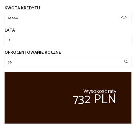
KWOTA KREDYTU
PLN
LATA
OPROCENTOWANIE ROCZNE
%
Wysokość raty
732 PLN