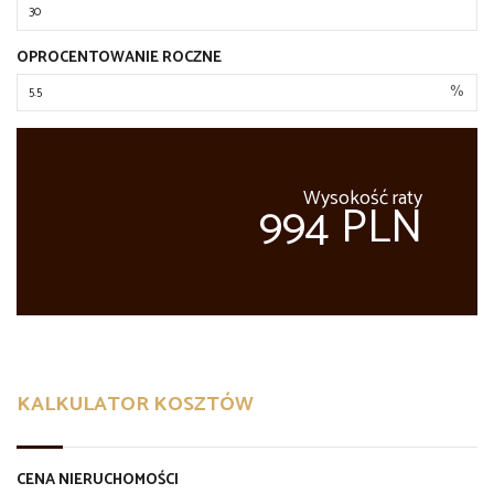
OPROCENTOWANIE ROCZNE
%
Wysokość raty
994 PLN
KALKULATOR KOSZTÓW
CENA NIERUCHOMOŚCI