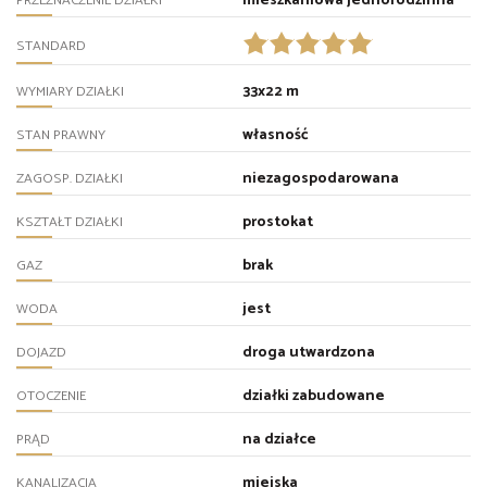
mieszkaniowa jednorodzinna
PRZEZNACZENIE DZIAŁKI
STANDARD
33x22 m
WYMIARY DZIAŁKI
własność
STAN PRAWNY
niezagospodarowana
ZAGOSP. DZIAŁKI
prostokat
KSZTAŁT DZIAŁKI
brak
GAZ
jest
WODA
droga utwardzona
DOJAZD
działki zabudowane
OTOCZENIE
na działce
PRĄD
miejska
KANALIZACJA