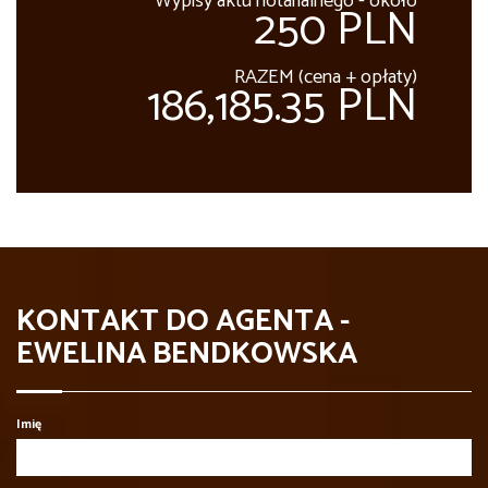
Wypisy aktu notarialnego - około
250 PLN
RAZEM (cena + opłaty)
186,185.35 PLN
KONTAKT DO AGENTA -
EWELINA BENDKOWSKA
Imię