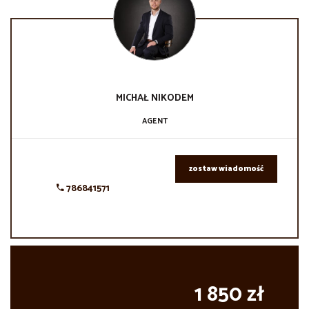
MICHAŁ
NIKODEM
AGENT
zostaw wiadomość
786841571
1 850 zł