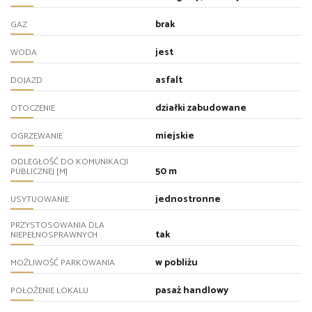
brak
GAZ
jest
WODA
asfalt
DOJAZD
działki zabudowane
OTOCZENIE
miejskie
OGRZEWANIE
ODLEGŁOŚĆ DO KOMUNIKACJI
50 m
PUBLICZNEJ [M]
jednostronne
USYTUOWANIE
PRZYSTOSOWANIA DLA
tak
NIEPEŁNOSPRAWNYCH
w pobliżu
MOŻLIWOŚĆ PARKOWANIA
pasaż handlowy
POŁOŻENIE LOKALU