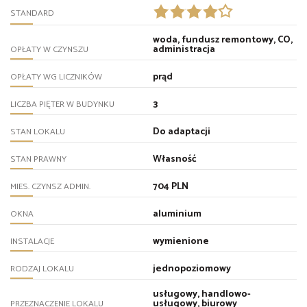
STANDARD
woda, fundusz remontowy, CO,
administracja
OPŁATY W CZYNSZU
prąd
OPŁATY WG LICZNIKÓW
3
LICZBA PIĘTER W BUDYNKU
Do adaptacji
STAN LOKALU
Własność
STAN PRAWNY
704 PLN
MIES. CZYNSZ ADMIN.
aluminium
OKNA
wymienione
INSTALACJE
jednopoziomowy
RODZAJ LOKALU
usługowy, handlowo-
usługowy, biurowy
PRZEZNACZENIE LOKALU